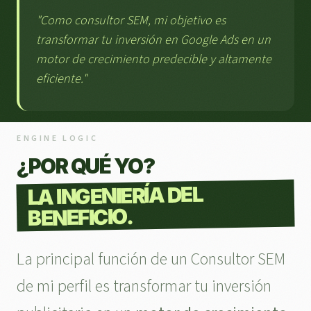
"Como consultor SEM, mi objetivo es
transformar tu inversión en Google Ads en un
motor de crecimiento predecible y altamente
eficiente."
ENGINE LOGIC
¿POR QUÉ YO?
LA INGENIERÍA DEL
BENEFICIO.
La principal función de un Consultor SEM
de mi perfil es transformar tu inversión