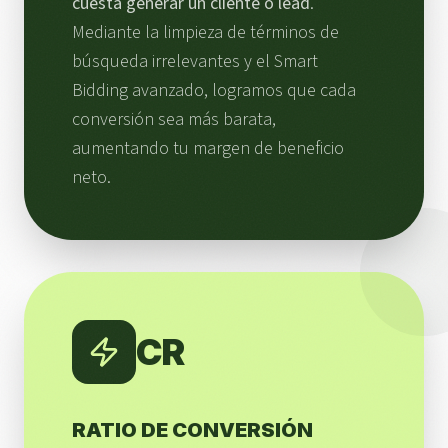
cuesta generar un cliente o lead
.
Mediante la limpieza de términos de
búsqueda irrelevantes y el Smart
Bidding avanzado, logramos que cada
conversión sea más barata,
aumentando tu margen de beneficio
neto.
CR
RATIO DE CONVERSIÓN