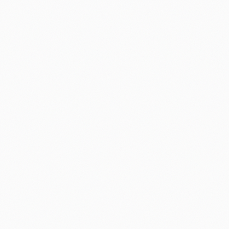
CONSULTOR SEO SENIOR & ESPECIALISTA EN
MKT DIGITAL
ANTONIO TORO
Experto en optimización de infraestructuras
digitales y arquitectura de datos. Ayudo a
empresas a navegar la transición hacia la IA de
forma rentable, ética y estratégica.