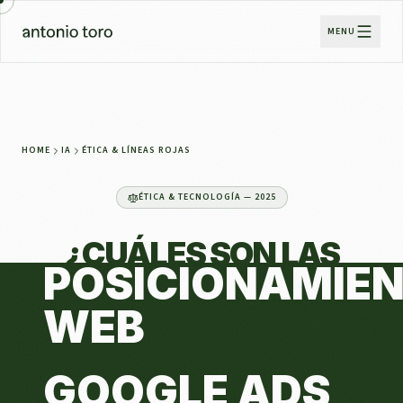
MENU
HOME
IA
ÉTICA & LÍNEAS ROJAS
ÉTICA & TECNOLOGÍA — 2025
¿CUÁLES SON LAS
POSICIONAMIE
LÍNEAS ROJAS
DE LA
INTELIGENCIA
WEB
ARTIFICIAL?
GOOGLE ADS