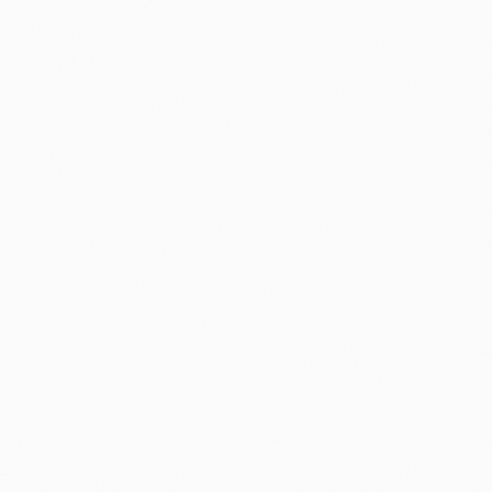
ESTRATEGIA
Experto en Growth Hacking y
Funnel AARRR.
HUB
Agencia de Inteligencia
Artificial.
Ver todos nuestros servicios de automatización y growth con IA.