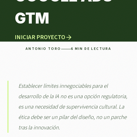
Crónica y valoración personal del XXXVI
Encuentro Tecnológico de El Español en Málaga:
GTM
un análisis sobre límites, sostenibilidad y
responsabilidad.
INICIAR PROYECTO
ANTONIO TORO
6 MIN DE LECTURA
Establecer límites innegociables para el
desarrollo de la IA no es una opción regulatoria,
es una necesidad de supervivencia cultural. La
ética debe ser un pilar del diseño, no un parche
tras la innovación.