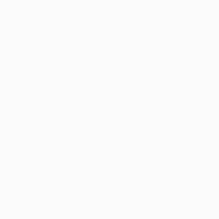
GEO (AI SEARCH)
LINKBUILDING
SEO ECOMMERCE
MIGRACIONES SEO
YOUTUBE SEO
CANALES & DEV
GOOGLE ADS
DESARROLLO WEB
N8N AUTOMACIONES
CRO & GROWTH
ESTRATEGIA
DATA & GTM
ESTRATEGIA NEGOCIO