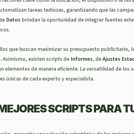
utomatizan tareas tediosas, garantizando que las campa
os Datos
brindan la oportunidad de integrar fuentes ext
cos.
llos que buscan maximizar su presupuesto publicitario, l
. Asimismo, existen scripts de
Informes
, de
Ajustes Esta
n elementos de manera eficiente. La versatilidad de los s
s únicas de cada experto y especialista.
 MEJORES SCRIPTS PARA T
ación, presento una selección estratégica de los mejores