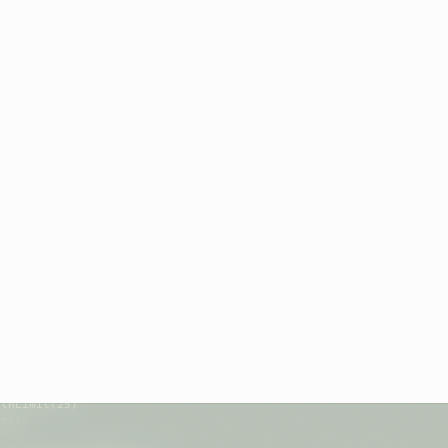
pt.
odos:
Los comandos que le dicen al script qué acciones toma
ir elementos). Estos elementos del script son los comando
ablezca", "añada", etc., dependiendo del tipo de acción que
adores:
Aseguran que tu script se ejecute continuamente mi
adores mantienen tu script en ejecución continua. Al usar el 
inuará ejecutándose mientras tu script siga devolviendo dat
on main() {

eywords = AdsApp.keywords()

thCondition("clicks > 50")

derBy("Conversions DESC")

thLimit(25)

t();

 (keywords.hasNext()) {
