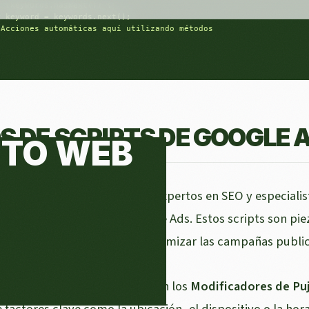
 keyword = keywords.next();

 Acciones automáticas aquí utilizando métodos

S DE SCRIPTS DE GOOGLE 
do del marketing digital, los expertos en SEO y especial
 versátil: los scripts de Google Ads. Estos scripts son p
r tareas, analizar datos y optimizar las campañas public
e los scripts más populares son los
Modificadores de Pu
 factores clave como la ubicación, el dispositivo o la hora