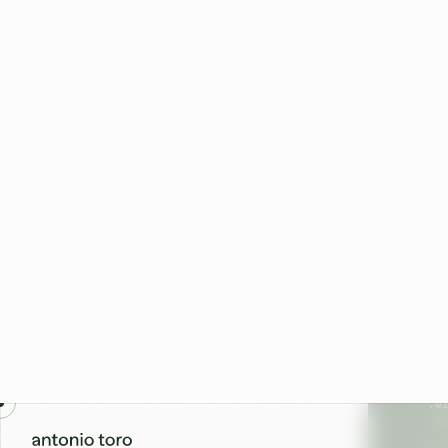
scri
Mét
añad
"est
Iter
iter
cont
functi
  var k
    .wi
    .or
    .wi
    .ge
  while