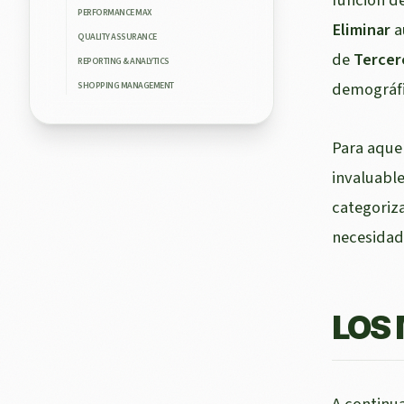
Eliminar
a
de
Tercer
demográfi
Para aque
invaluable
categoriza
necesidade
LOS
A continu