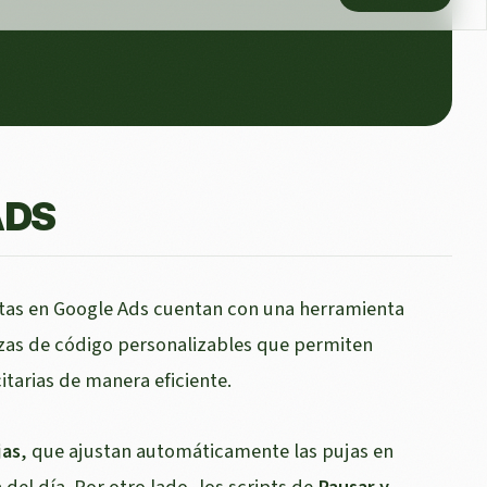
ADS
istas en Google Ads cuentan con una herramienta
iezas de código personalizables que permiten
itarias de manera eficiente.
jas
, que ajustan automáticamente las pujas en
 del día. Por otro lado, los scripts de
Pausar y