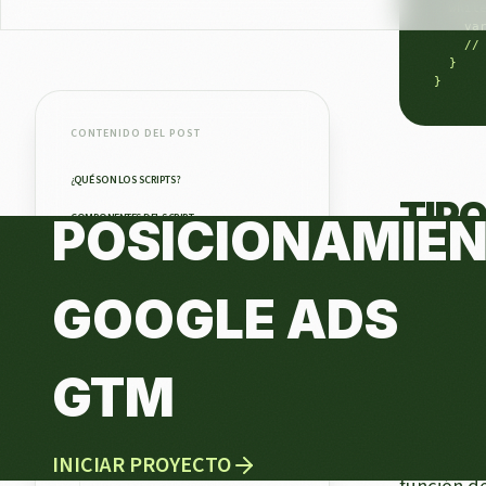
    var
    //
  }

}
TIPO
En el mun
poderosa y
automatiza
Algunos d
función de