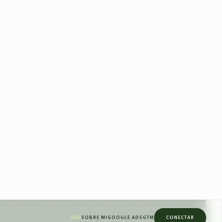
r (por ejemplo, obtener datos, establecer valores,
s de tu código. Puedes hacer que tu código "obtenga",
 estés intentando automatizar.
entras haya datos relevantes que procesar. Los
iterador hasNext() y next(), configuras un bucle que
os válidos.